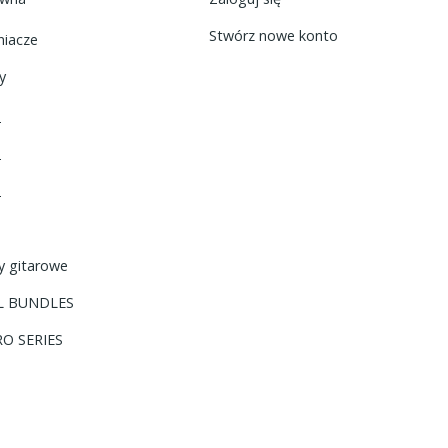
Stwórz nowe konto
iacze
y
2
2
2
y gitarowe
L BUNDLES
O SERIES