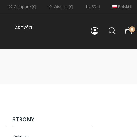
$
USD
Polski
Compare
0
Wishlist
0
ARTYŚCI
0
STRONY
Delivery