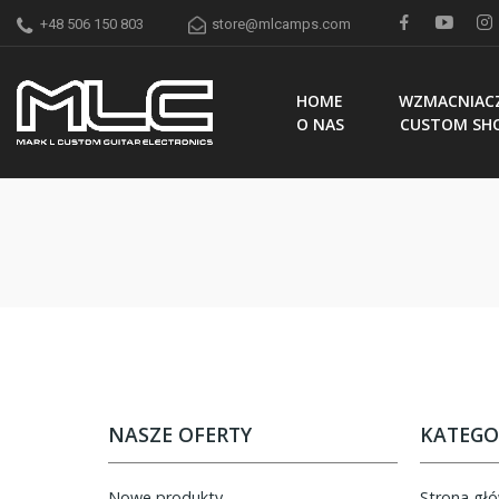
+48 506 150 803
store@mlcamps.com
HOME
WZMACNIAC
O NAS
CUSTOM SH
NASZE OFERTY
KATEGO
Nowe produkty
Strona gł