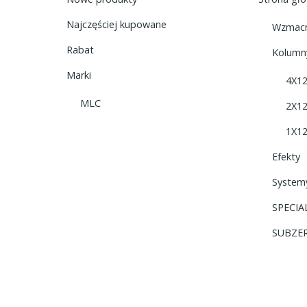
Najczęściej kupowane
Wzmacn
Rabat
Kolumn
Marki
4X1
MLC
2X1
1X1
Efekty
System
SPECIA
SUBZER